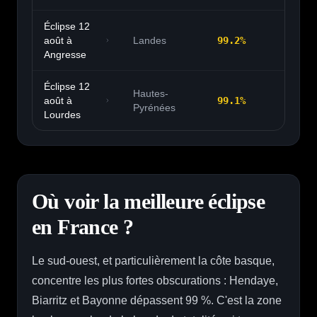
Éclipse 12
août à
Landes
99.2
%
20:
Angresse
Éclipse 12
Hautes-
août à
99.1
%
20:
Pyrénées
Lourdes
Où voir la meilleure éclipse
en France ?
Le sud-ouest, et particulièrement la côte basque,
concentre les plus fortes obscurations : Hendaye,
Biarritz et Bayonne dépassent 99 %. C'est la zone