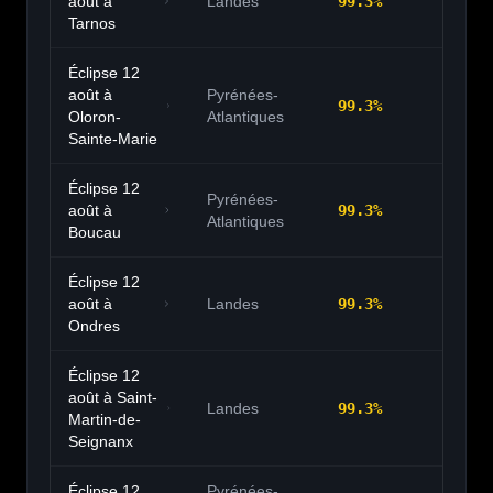
août à
Landes
99.3
%
20:
Tarnos
Éclipse 12
août à
Pyrénées-
99.3
%
20:
Oloron-
Atlantiques
Sainte-Marie
Éclipse 12
Pyrénées-
août à
99.3
%
20:
Atlantiques
Boucau
Éclipse 12
août à
Landes
99.3
%
20:
Ondres
Éclipse 12
août à
Saint-
Landes
99.3
%
20:
Martin-de-
Seignanx
Éclipse 12
Pyrénées-