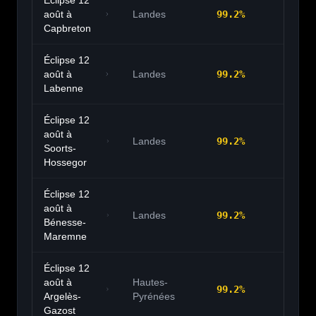
Éclipse 12
août à
Landes
99.2
%
20:
Capbreton
Éclipse 12
août à
Landes
99.2
%
20:
Labenne
Éclipse 12
août à
Landes
99.2
%
20:
Soorts-
Hossegor
Éclipse 12
août à
Landes
99.2
%
20:
Bénesse-
Maremne
Éclipse 12
août à
Hautes-
99.2
%
20:
Argelès-
Pyrénées
Gazost