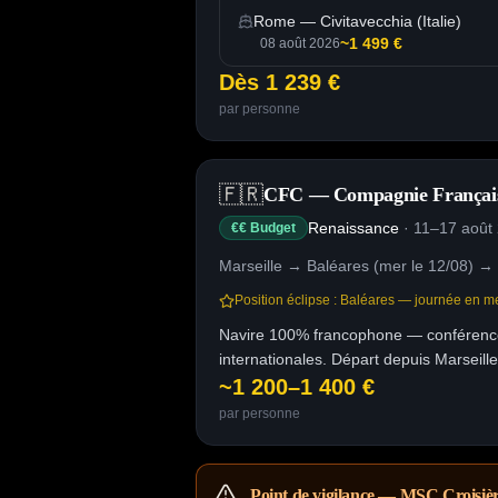
Rome — Civitavecchia (Italie)
~1 499 €
08 août 2026
Dès 1 239 €
par personne
🇫🇷
CFC — Compagnie Française
Renaissance
·
11–17 août 
€€ Budget
Marseille → Baléares (mer le 12/08) → 
Position éclipse :
Baléares — journée en me
Navire 100% francophone — conférences 
internationales. Départ depuis Marseille
~1 200–1 400 €
par personne
Point de vigilance — MSC Croisiè