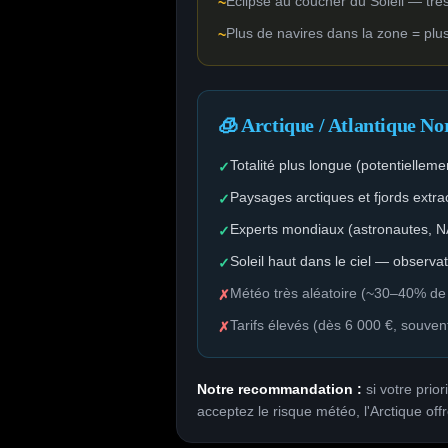
Éclipse au coucher du Soleil — très
~
Plus de navires dans la zone = pl
~
🧊 Arctique / Atlantique No
Totalité plus longue (potentielleme
✓
Paysages arctiques et fjords extra
✓
Experts mondiaux (astronautes, 
✓
Soleil haut dans le ciel — observa
✓
Météo très aléatoire (~30–40% d
✗
Tarifs élevés (dès 6 000 €, souven
✗
Notre recommandation :
si votre prior
acceptez le risque météo, l'Arctique of