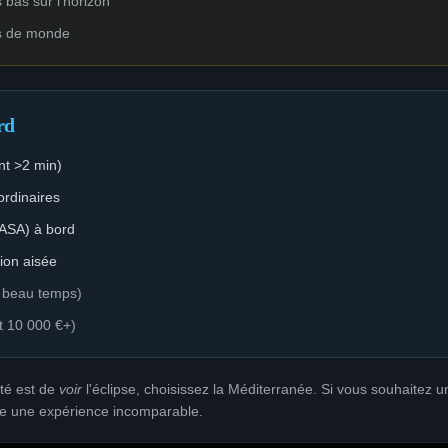
 bas sur l'horizon
us de monde
rd
nt >2 min)
ordinaires
NASA) à bord
tion aisée
e beau temps)
t 10 000 €+)
ité est de
voir
l'éclipse, choisissez la Méditerranée. Si vous souhaitez
fre une expérience incomparable.