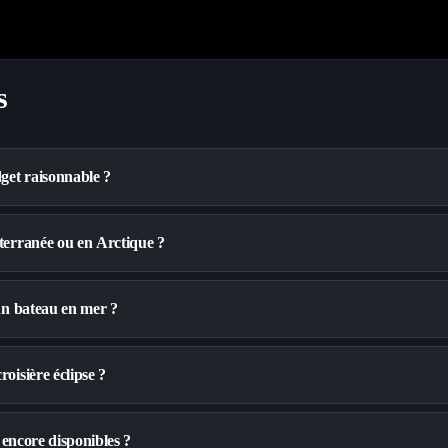
s
dget raisonnable ?
iterranée ou en Arctique ?
 un bateau en mer ?
oisière éclipse ?
s encore disponibles ?