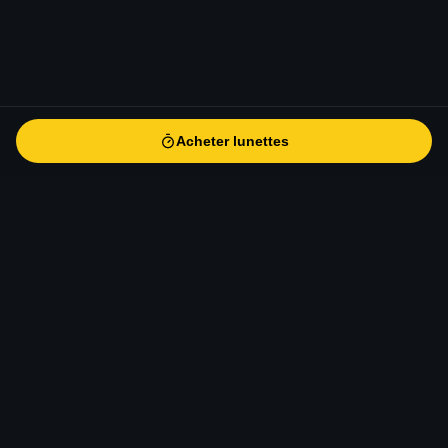
Acheter lunettes
Acheter lunettes
eclipse-solaire
.fr
Le guide de référence pour l'éclipse solaire totale du 12 août
2026 en Europe. Informations scientifiques, conseils
d'observation, sécurité, photographie et voyage.
CONTACT