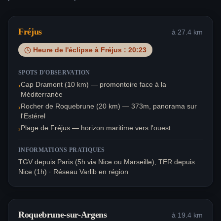
Fréjus
à
27.4
km
Heure de l'éclipse à
Fréjus
:
20:23
SPOTS D'OBSERVATION
Cap Dramont (10 km) — promontoire face à la
›
Méditerranée
Rocher de Roquebrune (20 km) — 373m, panorama sur
›
l'Estérel
Plage de Fréjus — horizon maritime vers l'ouest
›
INFORMATIONS PRATIQUES
TGV depuis Paris (5h via Nice ou Marseille), TER depuis
Nice (1h) · Réseau Varlib en région
Roquebrune-sur-Argens
à
19.4
km