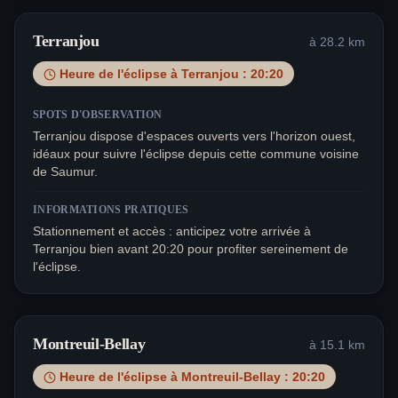
Terranjou
à
28.2
km
Heure de l'éclipse à
Terranjou
:
20:20
SPOTS D'OBSERVATION
Terranjou dispose d'espaces ouverts vers l'horizon ouest,
idéaux pour suivre l'éclipse depuis cette commune voisine
de Saumur.
INFORMATIONS PRATIQUES
Stationnement et accès : anticipez votre arrivée à
Terranjou bien avant 20:20 pour profiter sereinement de
l'éclipse.
Montreuil-Bellay
à
15.1
km
Heure de l'éclipse à
Montreuil-Bellay
:
20:20