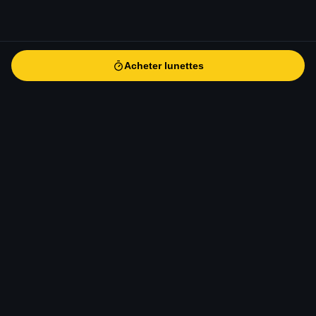
Acheter lunettes
Acheter lunettes
eclipse-solaire
.fr
Le guide de référence pour l'éclipse solaire totale du 12 août
2026 en Europe. Informations scientifiques, conseils
d'observation, sécurité, photographie et voyage.
CONTACT
contact@eclipse-solaire.fr