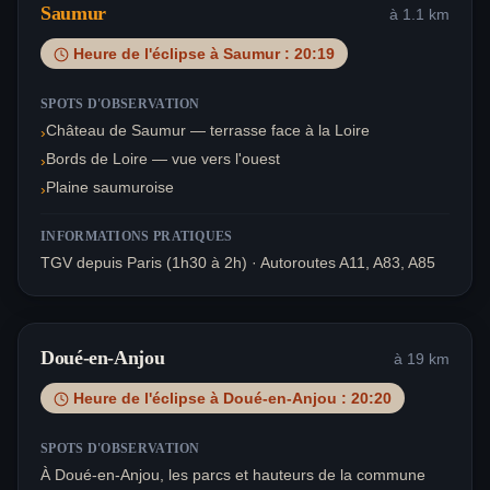
Saumur
à
1.1
km
Heure de l'éclipse à
Saumur
:
20:19
SPOTS D'OBSERVATION
Château de Saumur — terrasse face à la Loire
›
Bords de Loire — vue vers l'ouest
›
Plaine saumuroise
›
INFORMATIONS PRATIQUES
TGV depuis Paris (1h30 à 2h) · Autoroutes A11, A83, A85
Doué-en-Anjou
à
19
km
Heure de l'éclipse à
Doué-en-Anjou
:
20:20
SPOTS D'OBSERVATION
À Doué-en-Anjou, les parcs et hauteurs de la commune