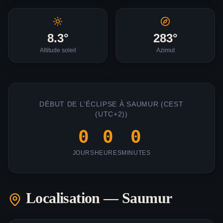
8.3
°
283
°
Altitude soleil
Azimut
DÉBUT DE L'ÉCLIPSE À
SAUMUR
(
CEST
(UTC+2)
)
0
0
0
JOURS
HEURES
MINUTES
Localisation —
Saumur