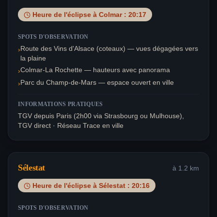
Heure de l'éclipse à
Colmar
:
20:17
SPOTS D'OBSERVATION
Route des Vins d'Alsace (coteaux) — vues dégagées vers
›
la plaine
Colmar-La Rochette — hauteurs avec panorama
›
Parc du Champ-de-Mars — espace ouvert en ville
›
INFORMATIONS PRATIQUES
TGV depuis Paris (2h00 via Strasbourg ou Mulhouse),
TGV direct · Réseau Trace en ville
Sélestat
à
1.2
km
Heure de l'éclipse à
Sélestat
:
20:16
SPOTS D'OBSERVATION