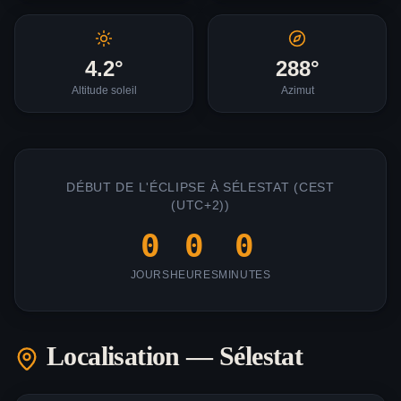
4.2
°
288
°
Altitude soleil
Azimut
DÉBUT DE L'ÉCLIPSE À
SÉLESTAT
(
CEST
(UTC+2)
)
0
0
0
JOURS
HEURES
MINUTES
Localisation —
Sélestat