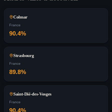
Colmar
France
90.4
%
Strasbourg
France
89.8
%
Saint-Dié-des-Vosges
France
90.4
%