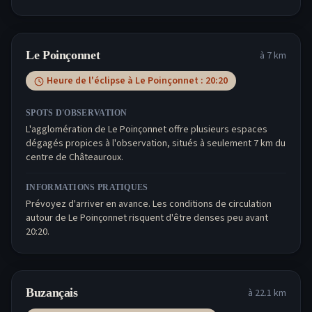
Le Poinçonnet
à
7
km
Heure de l'éclipse à
Le Poinçonnet
:
20:20
SPOTS D'OBSERVATION
L'agglomération de Le Poinçonnet offre plusieurs espaces
dégagés propices à l'observation, situés à seulement 7 km du
centre de Châteauroux.
INFORMATIONS PRATIQUES
Prévoyez d'arriver en avance. Les conditions de circulation
autour de Le Poinçonnet risquent d'être denses peu avant
20:20.
Buzançais
à
22.1
km