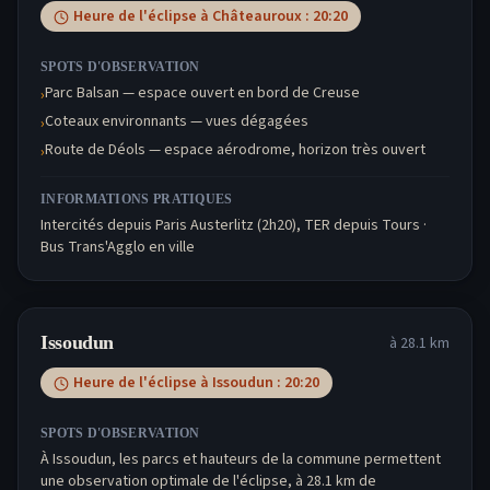
Heure de l'éclipse à
Châteauroux
:
20:20
SPOTS D'OBSERVATION
Parc Balsan — espace ouvert en bord de Creuse
›
Coteaux environnants — vues dégagées
›
Route de Déols — espace aérodrome, horizon très ouvert
›
INFORMATIONS PRATIQUES
Intercités depuis Paris Austerlitz (2h20), TER depuis Tours ·
Bus Trans'Agglo en ville
Issoudun
à
28.1
km
Heure de l'éclipse à
Issoudun
:
20:20
SPOTS D'OBSERVATION
À Issoudun, les parcs et hauteurs de la commune permettent
une observation optimale de l'éclipse, à 28.1 km de