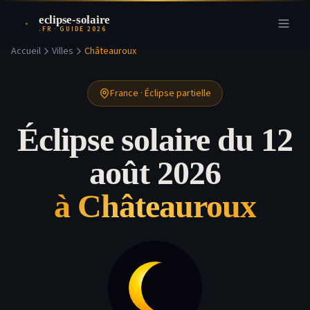
eclipse-solaire
.FR · GUIDE 2026
Accueil
Villes
Châteauroux
France
·
Éclipse partielle
Éclipse solaire du 12
août 2026
à
Châteauroux