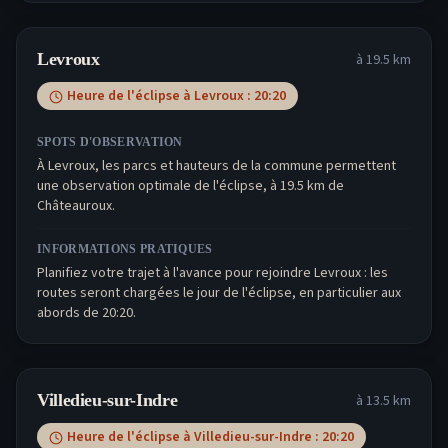
Levroux
à
19.5
km
Heure de l'éclipse à
Levroux
:
20:20
SPOTS D'OBSERVATION
À Levroux, les parcs et hauteurs de la commune permettent
une observation optimale de l'éclipse, à 19.5 km de
Châteauroux.
INFORMATIONS PRATIQUES
Planifiez votre trajet à l'avance pour rejoindre Levroux : les
routes seront chargées le jour de l'éclipse, en particulier aux
abords de 20:20.
Villedieu-sur-Indre
à
13.5
km
Heure de l'éclipse à
Villedieu-sur-Indre
:
20:20