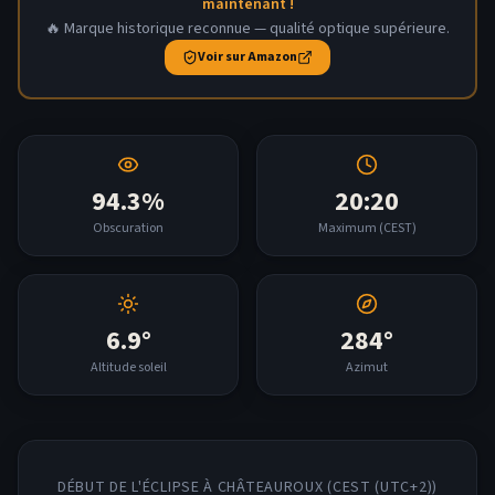
maintenant !
🔥 Marque historique reconnue — qualité optique supérieure.
Voir sur Amazon
94.3
%
20:20
Obscuration
Maximum (
CEST
)
6.9
°
284
°
Altitude soleil
Azimut
DÉBUT DE L'ÉCLIPSE À
CHÂTEAUROUX
(
CEST (UTC+2)
)