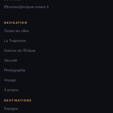
Éclipse 12 août à
92.2
%
20:17
Versailles
contact@eclipse-solaire.fr
Éclipse 12 août à
90.8
%
20:15
Saint-Quentin
NAVIGATION
Éclipse 12 août à
90.2
%
20:14
Toutes les villes
Tourcoing
La Trajectoire
Éclipse 12 août à
90.5
%
20:14
Douai
Science de l'Éclipse
Éclipse 12 août à
Chalon-sur-
92.7
%
20:20
Sécurité
Saône
Photographie
Éclipse 12 août à
90.9
%
20:14
Boulogne-sur-Mer
Voyage
Éclipse 12 août à
95.2
%
20:24
À propos
Grasse
Éclipse 12 août à
DESTINATIONS
94.7
%
20:18
Saint-Malo
Espagne