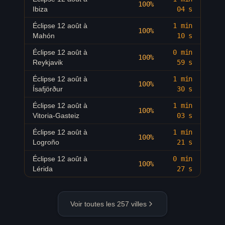
100%
Ibiza
04 s
Éclipse 12 août à
Cherbourg-en-
93.6
%
20:16
Éclipse 12 août à
1 min
100%
Cotentin
Mahón
10 s
Éclipse 12 août à
Éclipse 12 août à
0 min
92.6
%
20:17
100%
Évreux
Reykjavik
59 s
Éclipse 12 août à
Éclipse 12 août à
1 min
96.4
%
20:19
100%
Brest
Ísafjörður
30 s
Éclipse 12 août à
Éclipse 12 août à
1 min
96.3
%
20:20
100%
Lorient
Vitoria-Gasteiz
03 s
Éclipse 12 août à
Éclipse 12 août à
1 min
96.5
%
20:19
100%
Quimper
Logroño
21 s
Éclipse 12 août à
Éclipse 12 août à
0 min
95.3
%
20:18
100%
Saint-Brieuc
Lérida
27 s
Éclipse 12 août à
96
%
20:20
Vannes
Voir toutes les
257
villes
Éclipse 12 août à
96
%
20:20
Saint-Nazaire