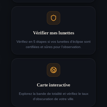
90
%
20:15
Metz
Éclipse 12 août à
90.4
%
20:16
Nancy
Éclipse 12 août à
89.8
%
20:15
Thionville
Vérifier mes lunettes
Éclipse 12 août à
90.7
%
20:17
Vérifiez en 5 étapes si vos lunettes d'éclipse sont
Mulhouse
certifiées et sûres pour l'observation.
Éclipse 12 août à
90.4
%
20:17
Colmar
Éclipse 12 août à
91.8
%
20:19
Besançon
Éclipse 12 août à
91.7
%
20:17
Troyes
Carte interactive
Éclipse 12 août à
91
%
20:18
Belfort
Explorez la bande de totalité et vérifiez le taux
d'obscuration de votre ville.
Éclipse 12 août à
94.3
%
20:22
Saint-Étienne