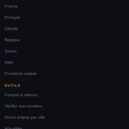
Éclipse 12 août à
96.3
%
20:25
Martigues
France
Éclipse 12 août à
Portugal
93.2
%
20:20
Mâcon
Islande
Éclipse 12 août à
94.3
%
20:21
Montluçon
Belgique
Éclipse 12 août à
94.1
%
20:21
Suisse
Vichy
Éclipse 12 août à
Italie
97.6
%
20:25
Agen
Croisières eclipse
Éclipse 12 août à
93.6
%
20:18
Alençon
OUTILS
Éclipse 12 août à
93.2
%
20:21
Compte à rebours
Albertville
Vérifier mes lunettes
Éclipse 12 août à
95.2
%
20:24
Antibes
Heure éclipse par ville
Éclipse 12 août à
96.2
%
20:25
Arles
Actualités