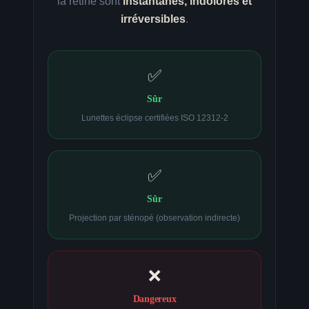
la rétine sont
instantanés, indolores et
irréversibles
.
✅
Sûr
Lunettes éclipse certifiées ISO 12312-2
✅
Sûr
Projection par sténopé (observation indirecte)
❌
Dangereux