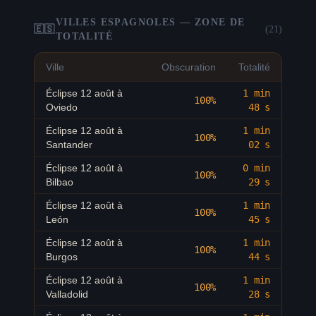
Éclipse 12 août à
90.3
%
20:14
Lille
VILLES ESPAGNOLES — ZONE DE
🇪🇸
(
21
)
TOTALITÉ
Éclipse 12 août à
89.8
%
20:16
Strasbourg
Ville
Obscuration
Totalité
Éclipse 12 août à
96.6
%
20:25
Montpellier
Éclipse 12 août à
1 min
100%
Oviedo
48 s
Éclipse 12 août à
94.9
%
20:19
Rennes
Éclipse 12 août à
1 min
100%
Santander
02 s
Éclipse 12 août à
94
%
20:22
Grenoble
Éclipse 12 août à
0 min
100%
Bilbao
29 s
Éclipse 12 août à
99.4
%
20:27
Biarritz
Éclipse 12 août à
1 min
100%
León
45 s
Éclipse 12 août à
98.1
%
20:27
Perpignan
Éclipse 12 août à
1 min
100%
Burgos
44 s
Éclipse 12 août à
90.9
%
20:16
Reims
Éclipse 12 août à
1 min
100%
Valladolid
28 s
Éclipse 12 août à
92.7
%
20:16
Le Havre