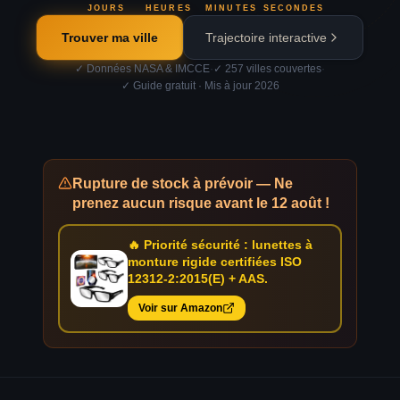
JOURS
HEURES
MINUTES
SECONDES
Trouver ma ville
Trajectoire interactive
·
·
✓
Données NASA & IMCCE
✓
257 villes couvertes
✓
Guide gratuit · Mis à jour 2026
Rupture de stock à prévoir — Ne
prenez aucun risque avant le 12 août !
🔥 Priorité sécurité : lunettes à
monture rigide certifiées ISO
12312-2:2015(E) + AAS.
Voir sur Amazon