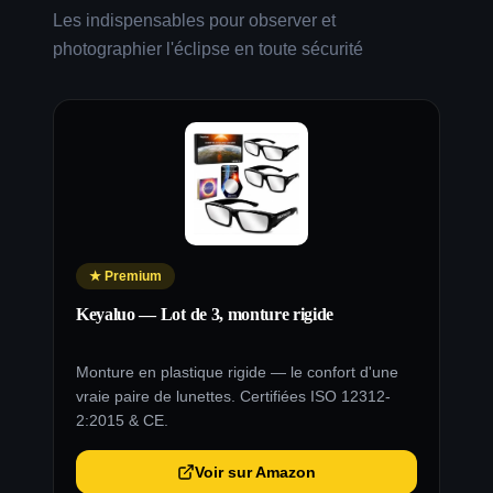
Les indispensables pour observer et
photographier l'éclipse en toute sécurité
★
Premium
Keyaluo — Lot de 3, monture rigide
BR
2x
Monture en plastique rigide — le confort d'une
Lo
vraie paire de lunettes. Certifiées ISO 12312-
12
2:2015 & CE.
ap
Voir sur Amazon