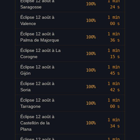
Éclipse 12 août à
1 min
100%
Saragosse
24 s
Éclipse 12 août à
91.2
%
20:15
Amiens
Éclipse 12 août à
1 min
100%
Valence
00 s
Éclipse 12 août à
90.2
%
20:14
Roubaix
Éclipse 12 août à
1 min
100%
Palma de Majorque
36 s
Éclipse 12 août à
90.3
%
20:13
Dunkerque
Éclipse 12 août à
La
1 min
100%
Corogne
15 s
Éclipse 12 août à
90.7
%
20:13
Calais
Éclipse 12 août à
1 min
100%
Gijón
45 s
Éclipse 12 août à
90.7
%
20:14
Arras
Éclipse 12 août à
1 min
100%
Soria
42 s
Éclipse 12 août à
Charleville-
90.1
%
20:15
Éclipse 12 août à
1 min
100%
Mézières
Tarragone
00 s
Éclipse 12 août à
Éclipse 12 août à
92.2
%
20:16
1 min
Rouen
Castellón de la
100%
34 s
Plana
Éclipse 12 août à
93.3
%
20:17
Caen
Éclipse 12 août à
1 min