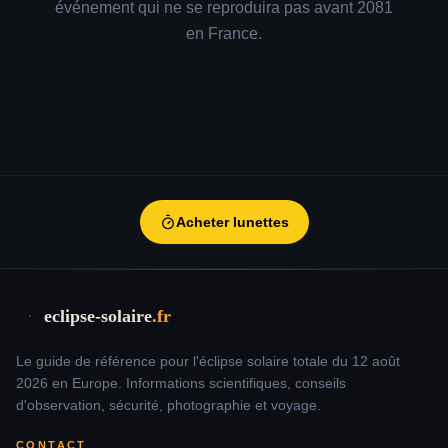
événement qui ne se reproduira pas avant 2081
Éclipse 12 août à
96.2
%
20:25
Hyères
en France.
Éclipse 12 août à
95.6
%
20:24
Fréjus
Éclipse 12 août à
Salon-de-
96
%
20:24
Provence
Éclipse 12 août à
95.6
%
20:24
Draguignan
Acheter lunettes
Éclipse 12 août à
94.5
%
20:23
Gap
Éclipse 12 août à
95.9
%
20:24
Alès
eclipse-solaire
.fr
Éclipse 12 août à
96.7
%
20:26
Le guide de référence pour l'éclipse solaire totale du 12 août
Ajaccio
2026 en Europe. Informations scientifiques, conseils
Éclipse 12 août à
d'observation, sécurité, photographie et voyage.
95.4
%
20:24
Bastia
CONTACT