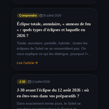
Éclipse 12 août à
95.9
%
20:22
Niort
Éclipse 12 août à
Comprendre
26 juillet 2026
96.3
%
20:23
Angoulême
Éclipse totale, annulaire, « anneau de feu
Éclipse 12 août à
99
%
20:27
» : quels types d'éclipses et laquelle en
Pau
2026 ?
Éclipse 12 août à
99.4
%
20:26
Totale, annulaire, partielle, hybride : toutes les
Bayonne
éclipses de Soleil ne se ressemblent pas. On
Éclipse 12 août à
vous explique ce qui les distingue, pourquoi l'«
96.1
%
20:23
Brive-la-Gaillarde
anneau de feu » n'est pas une totalité — et à
Lire l'article
quelle catégorie appartient l'éclipse du 12 août
Éclipse 12 août à
96.1
%
20:24
2026, visible depuis la France et l'Espagne.
Nîmes
Éclipse 12 août à
95.8
%
20:24
J-30
12 juillet 2026
Avignon
J-30 avant l'éclipse du 12 août 2026 : où
Éclipse 12 août à
97.4
%
20:25
en êtes-vous dans vos préparatifs ?
Montauban
Dans exactement trente jours, le Soleil se
Éclipse 12 août à
97.1
%
20:25
Albi
couchera en croissant sur la France et