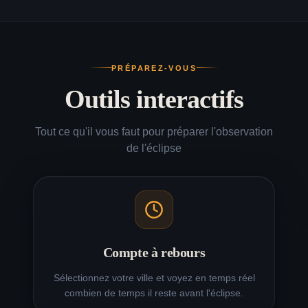
Éclipse 12 août à
94
%
20:19
Le Mans
Éclipse 12 août à
94.5
%
20:19
Laval
PRÉPAREZ-VOUS
Éclipse 12 août à
Outils interactifs
94.9
%
20:20
Angers
Éclipse 12 août à
Tout ce qu'il vous faut pour préparer l'observation
94.3
%
20:20
Tours
de l'éclipse
Éclipse 12 août à
93.1
%
20:19
Orléans
Éclipse 12 août à
93.6
%
20:20
Bourges
Éclipse 12 août à
92.9
%
20:18
Chartres
Compte à rebours
Éclipse 12 août à
94.3
%
20:20
Sélectionnez votre ville et voyez en temps réel
Châteauroux
combien de temps il reste avant l'éclipse.
Éclipse 12 août à