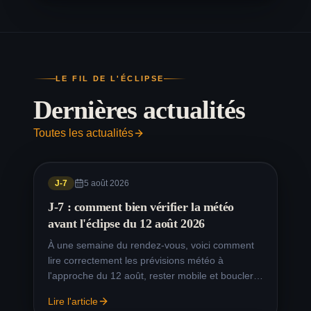
Éclipse 12 août à
94.6
%
20:22
Clermont-Ferrand
Éclipse 12 août à
93.1
%
20:21
Annecy
LE FIL DE L'ÉCLIPSE
Éclipse 12 août à
93.5
%
20:21
Dernières actualités
Chambéry
Éclipse 12 août à
Toutes les actualités
94.7
%
20:22
Valence
Éclipse 12 août à
92.1
%
20:19
Dijon
J-7
5 août 2026
Éclipse 12 août à
J-7 : comment bien vérifier la météo
95.2
%
20:21
Poitiers
avant l'éclipse du 12 août 2026
Éclipse 12 août à
À une semaine du rendez-vous, voici comment
96.5
%
20:22
La Rochelle
lire correctement les prévisions météo à
l'approche du 12 août, rester mobile et boucler
Éclipse 12 août à
95.5
%
20:22
Limoges
votre logistique.
Lire l'article