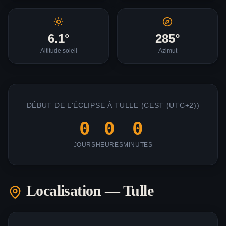
6.1
°
285
°
Altitude soleil
Azimut
DÉBUT DE L'ÉCLIPSE À
TULLE
(
CEST (UTC+2)
)
0
0
0
JOURS
HEURES
MINUTES
Localisation —
Tulle