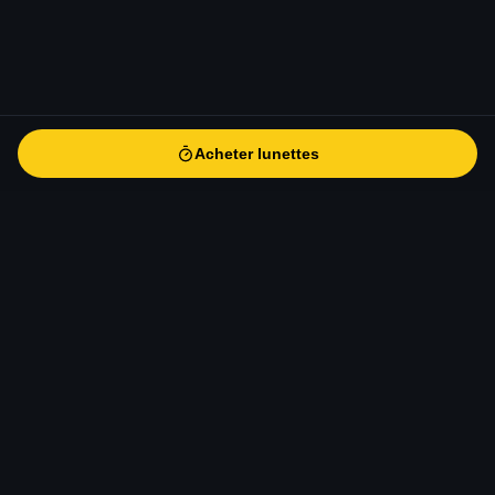
Acheter lunettes
Acheter lunettes
eclipse-solaire
.fr
Le guide de référence pour l'éclipse solaire totale du 12 août
2026 en Europe. Informations scientifiques, conseils
d'observation, sécurité, photographie et voyage.
CONTACT