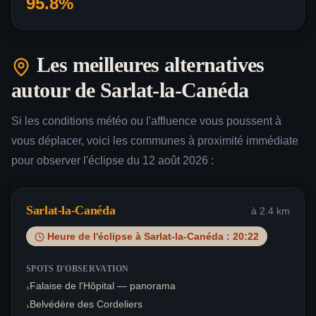
95.8
%
Les meilleures alternatives
autour de
Sarlat-la-Canéda
Si les conditions météo ou l'affluence vous poussent à
vous déplacer, voici les communes à proximité immédiate
pour observer l'éclipse du 12 août 2026 :
Sarlat-la-Canéda
à
2.4
km
Heure de l'éclipse à
Sarlat-la-Canéda
:
20:22
SPOTS D'OBSERVATION
Falaise de l'Hôpital — panorama
›
Belvédère des Cordeliers
›