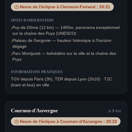
Heure de l'éclipse à
Clermont-Ferrand
:
20:21
SPOTS D'OBSERVATION
Puy-de-Dôme (12 km) — 1465m, panorama exceptionnel
›
sur la chaîne des Puys (UNESCO)
Plateau de Gergovie — hauteur historique à l'horizon
›
dégagé
Parc Montjuzet — belvédère sur la ville et la chaîne des
›
Puys
INFORMATIONS PRATIQUES
TGV depuis Paris (3h), TER depuis Lyon (2h10) · T2C
(tram et bus) en ville
Cournon-d'Auvergne
à
9
km
Heure de l'éclipse à
Cournon-d'Auvergne
:
20:22