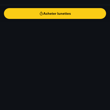
Acheter lunettes
Acheter lunettes
eclipse-solaire
.fr
Le guide de référence pour l'éclipse solaire totale du 12 août
2026 en Europe. Informations scientifiques, conseils
d'observation, sécurité, photographie et voyage.
CONTACT
contact@eclipse-solaire.fr