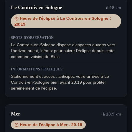
Le Controis-en-Sologne
à
18
km
Heure de l'éclipse à
Le Controis-en-Sologne
:
20:19
SPOTS D'OBSERVATION
Le Controis-en-Sologne dispose d'espaces ouverts vers
l'horizon ouest, idéaux pour suivre l'éclipse depuis cette
commune voisine de Blois.
INFORMATIONS PRATIQUES
Stationnement et accès : anticipez votre arrivée à Le
Controis-en-Sologne bien avant 20:19 pour profiter
sereinement de l'éclipse.
Mer
à
18.9
km
Heure de l'éclipse à
Mer
:
20:19