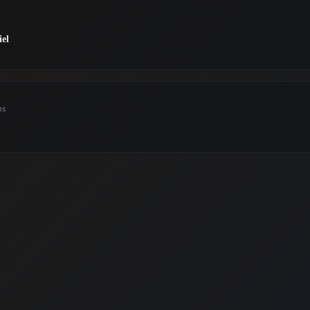
iel
ns