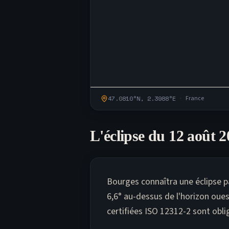
·
47.0810
°N,
2.3988
°
E
France
L'éclipse du 12 août 
Bourges connaîtra une éclipse pa
6,6° au-dessus de l'horizon oue
certifiées ISO 12312-2 sont obli