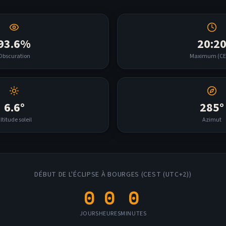
93.6
%
20:2
Obscuration
Maximum (
CE
6.6
°
285
°
ltitude soleil
Azimut
DÉBUT DE L'ÉCLIPSE À
BOURGES
(
CEST (UTC+2)
)
0
0
0
JOURS
HEURES
MINUTES