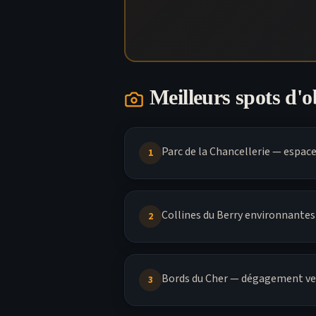
Meilleurs spots d'
Parc de la Chancellerie — espac
1
Collines du Berry environnantes
2
Bords du Cher — dégagement ver
3