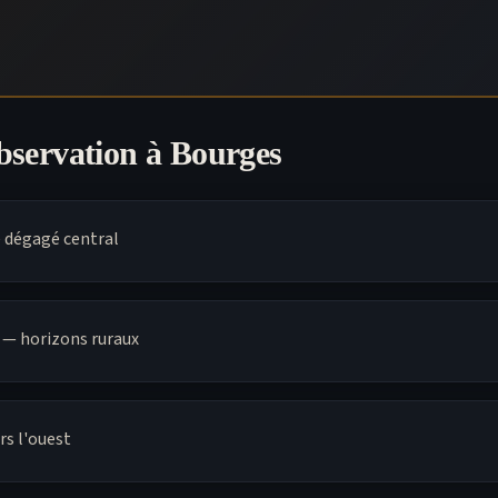
observation à
Bourges
e dégagé central
 — horizons ruraux
s l'ouest