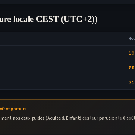
ure locale
CEST (UTC+2)
)
He
19
20
21
nfant gratuits
ement nos deux guides (Adulte & Enfant) dès leur parution le 8 aoû