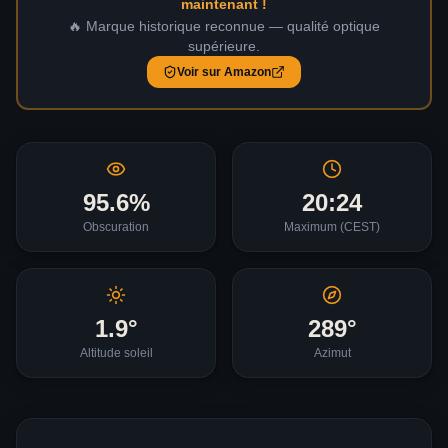
maintenant !
🔥 Marque historique reconnue — qualité optique
supérieure.
Voir sur Amazon
95.6
%
20:24
Obscuration
Maximum (
CEST
)
1.9
°
289
°
Altitude soleil
Azimut