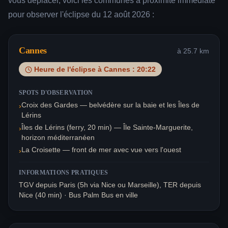
vous déplacer, voici les communes à proximité immédiate
pour observer l'éclipse du 12 août 2026 :
Cannes
à
25.7
km
Heure de l'éclipse à
Cannes
:
20:22
SPOTS D'OBSERVATION
Croix des Gardes — belvédère sur la baie et les Îles de
›
Lérins
Îles de Lérins (ferry, 20 min) — Île Sainte-Marguerite,
›
horizon méditerranéen
La Croisette — front de mer avec vue vers l'ouest
›
INFORMATIONS PRATIQUES
TGV depuis Paris (5h via Nice ou Marseille), TER depuis
Nice (40 min) · Bus Palm Bus en ville