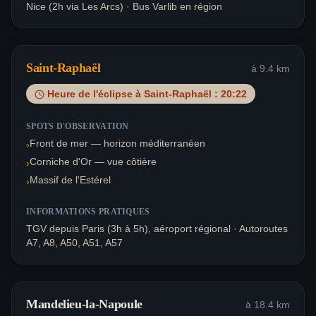
Nice (2h via Les Arcs) · Bus Varlib en région
Saint-Raphaël
à
9.4
km
Heure de l'éclipse à
Saint-Raphaël
:
20:22
SPOTS D'OBSERVATION
Front de mer — horizon méditerranéen
›
Corniche d'Or — vue côtière
›
Massif de l'Estérel
›
INFORMATIONS PRATIQUES
TGV depuis Paris (3h à 5h), aéroport régional · Autoroutes
A7, A8, A50, A51, A57
Mandelieu-la-Napoule
à
18.4
km