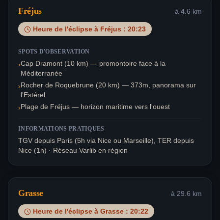
Fréjus
à
4.6
km
Heure de l'éclipse à
Fréjus
:
20:23
SPOTS D'OBSERVATION
Cap Dramont (10 km) — promontoire face à la
›
Méditerranée
Rocher de Roquebrune (20 km) — 373m, panorama sur
›
l'Estérel
Plage de Fréjus — horizon maritime vers l'ouest
›
INFORMATIONS PRATIQUES
TGV depuis Paris (5h via Nice ou Marseille), TER depuis
Nice (1h) · Réseau Varlib en région
Grasse
à
29.6
km
Heure de l'éclipse à
Grasse
:
20:22