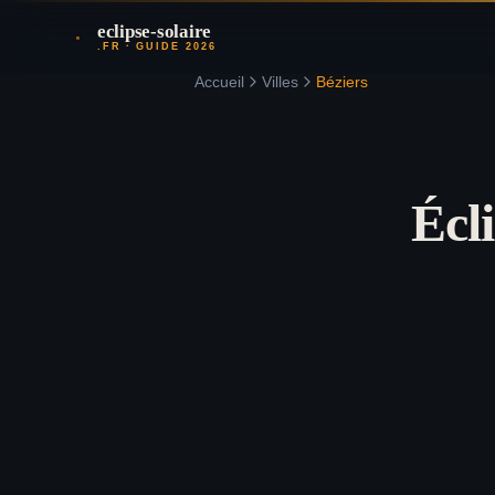
eclipse-solaire
.FR · GUIDE 2026
Accueil
Villes
Béziers
Écl