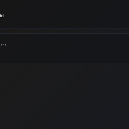
iel
4 ans