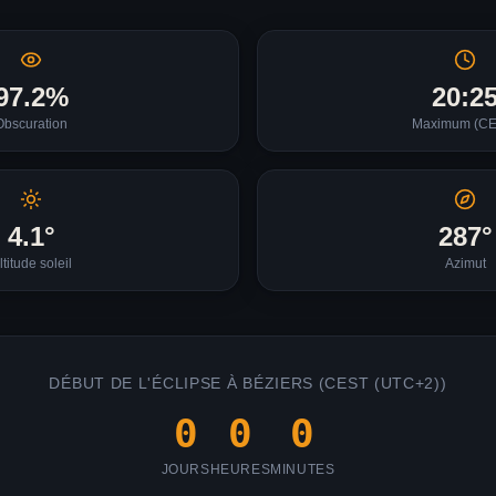
97.2
%
20:2
Obscuration
Maximum (
CE
4.1
°
287
°
ltitude soleil
Azimut
DÉBUT DE L'ÉCLIPSE À
BÉZIERS
(
CEST (UTC+2)
)
0
0
0
JOURS
HEURES
MINUTES