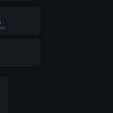
5
ST
)