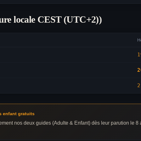
ure locale
CEST (UTC+2)
)
H
1
2
2
s enfant gratuits
itement nos deux guides (Adulte & Enfant) dès leur parution le 