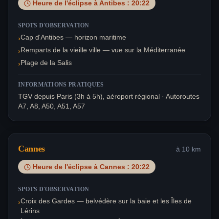
Heure de l'éclipse à
Antibes
:
20:22
SPOTS D'OBSERVATION
Cap d'Antibes — horizon maritime
›
Remparts de la vieille ville — vue sur la Méditerranée
›
Plage de la Salis
›
INFORMATIONS PRATIQUES
TGV depuis Paris (3h à 5h), aéroport régional · Autoroutes
A7, A8, A50, A51, A57
Cannes
à
10
km
Heure de l'éclipse à
Cannes
:
20:22
SPOTS D'OBSERVATION
Croix des Gardes — belvédère sur la baie et les Îles de
›
Lérins