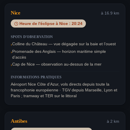
Nice
à
16.9
km
Heure de l'éclipse à
Nice
:
20:24
SPOTS D'OBSERVATION
Colline du Château — vue dégagée sur la baie et l’ouest
›
Promenade des Anglais — horizon maritime simple
›
d’accès
Cap de Nice — observation au-dessus de la mer
›
INFORMATIONS PRATIQUES
Aéroport Nice Côte d’Azur, vols directs depuis toute la
francophonie européenne · TGV depuis Marseille, Lyon et
Paris ; tramway et TER sur le littoral
Antibes
à
2
km