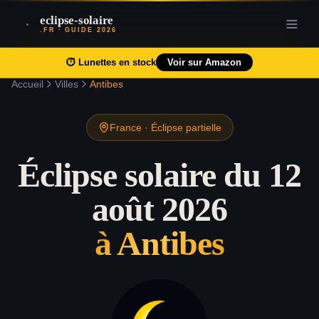
eclipse-solaire
.FR · GUIDE 2026
⏱️
Lunettes en stock
Voir sur Amazon
Accueil
Villes
Antibes
France
·
Éclipse partielle
Éclipse solaire du 12
août 2026
à
Antibes