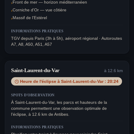
Front de mer — horizon méditerranéen
›
Corniche d'Or — vue côtière
›
Massif de l'Estérel
›
INFORMATIONS PRATIQUES
TGV depuis Paris (3h à 5h), aéroport régional · Autoroutes
A7, A8, A50, A51, A57
Saint-Laurent-du-Var
à
12.6
km
Heure de l'éclipse à
Saint-Laurent-du-Var
:
20:24
SPOTS D'OBSERVATION
À Saint-Laurent-du-Var, les parcs et hauteurs de la
commune permettent une observation optimale de
l'éclipse, à 12.6 km de Antibes.
INFORMATIONS PRATIQUES