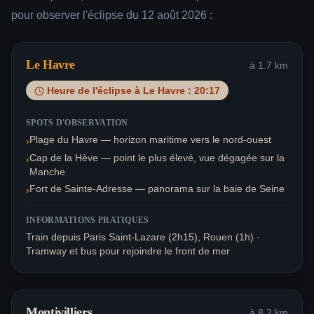
pour observer l'éclipse du 12 août 2026 :
Le Havre
à
1.7
km
Heure de l'éclipse à
Le Havre
:
20:17
SPOTS D'OBSERVATION
Plage du Havre — horizon maritime vers le nord-ouest
›
Cap de la Hève — point le plus élevé, vue dégagée sur la
›
Manche
Fort de Sainte-Adresse — panorama sur la baie de Seine
›
INFORMATIONS PRATIQUES
Train depuis Paris Saint-Lazare (2h15), Rouen (1h) ·
Tramway et bus pour rejoindre le front de mer
Montivilliers
à
8.2
km