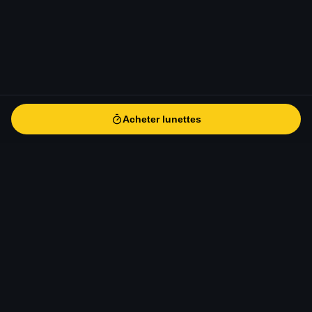
Acheter lunettes
Acheter lunettes
eclipse-solaire
.fr
Le guide de référence pour l'éclipse solaire totale du 12 août
2026 en Europe. Informations scientifiques, conseils
d'observation, sécurité, photographie et voyage.