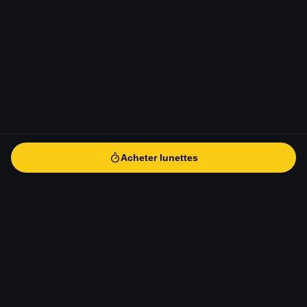
Acheter lunettes
Acheter lunettes
eclipse-solaire
.fr