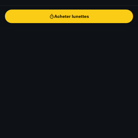
Acheter lunettes
Acheter lunettes
eclipse-solaire
.fr
Le guide de référence pour l'éclipse solaire totale du 12 août
2026 en Europe. Informations scientifiques, conseils
d'observation, sécurité, photographie et voyage.
CONTACT
contact@eclipse-solaire.fr