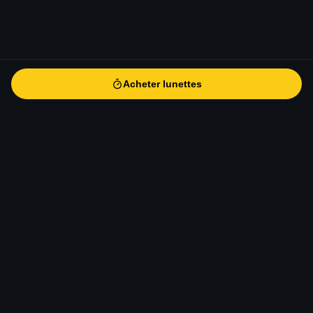
Acheter lunettes
Acheter lunettes
eclipse-solaire
.fr
Le guide de référence pour l'éclipse solaire totale du 12 août
2026 en Europe. Informations scientifiques, conseils
d'observation, sécurité, photographie et voyage.
CONTACT