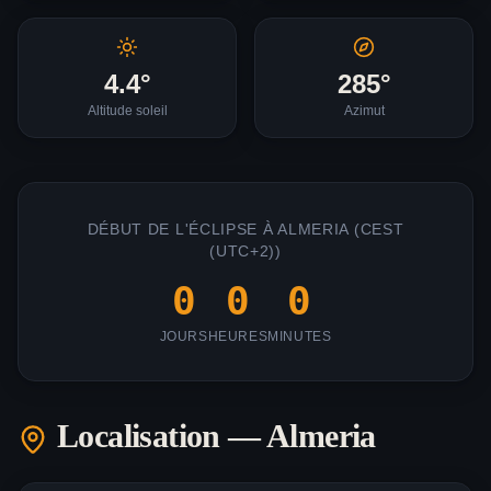
4.4
°
285
°
Altitude soleil
Azimut
DÉBUT DE L'ÉCLIPSE À
ALMERIA
(
CEST
(UTC+2)
)
0
0
0
JOURS
HEURES
MINUTES
Localisation —
Almeria